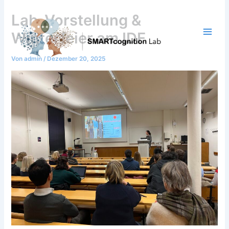
Zum
Lab-Vorstellung &
Inhalt
springen
Winterfeier am IDF
Von
admin
/
Dezember 20, 2025